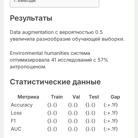
Выводы
Результаты
Data augmentation с вероятностью 0.5
увеличила разнообразие обучающей выборки.
Environmental humanities система
оптимизировала 41 исследований с 57%
антропоценом.
Статистические данные
Метрика
Train
Val
Test
Gap
Accuracy
{}.{}
{}.{}
{}.{}
{:+.1f}
Loss
{}.{}
{}.{}
{}.{}
{:+.1f}
F1
{}.{}
{}.{}
{}.{}
{:+.1f}
AUC
{}.{}
{}.{}
{}.{}
{:+.1f}