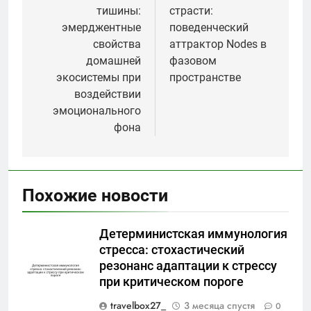
записям
тишины:
страсти:
эмерджентные
поведенческий
свойства
аттрактор Nodes в
домашней
фазовом
экосистемы при
пространстве
воздействии
эмоционального
фона
Похожие новости
Детерминистская иммунология
стресса: стохастический
резонанс адаптации к стрессу
при критическом пороге
travelbox27_
3 месяца спустя
0