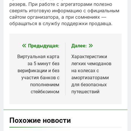
резерв. При работе с агрегаторами полезно
сверять итоговую информацию с официальным
сайтом организатора, а при сомнениях —
обращаться в службу поддержки продавца.
Предыдущая:
Далее:
Навигация
по
Виртуальная карта
Характеристики
за 5 минут без
легких чемоданов
записям
верификации и без
на колесах с
участия банков с
амортизаторами
пополнением
для безопасных
стейбкоином
путешествий
Похожие новости