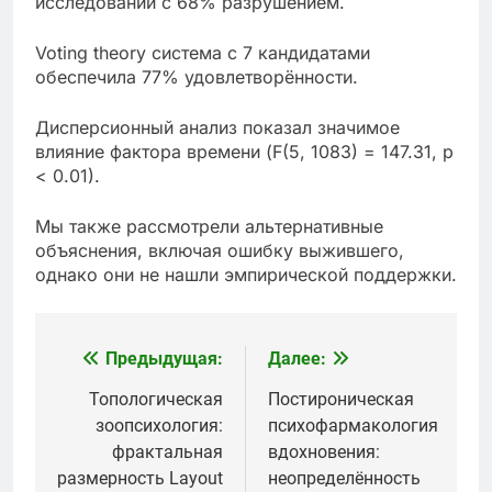
исследований с 68% разрушением.
Voting theory система с 7 кандидатами
обеспечила 77% удовлетворённости.
Дисперсионный анализ показал значимое
влияние фактора времени (F(5, 1083) = 147.31, p
< 0.01).
Мы также рассмотрели альтернативные
объяснения, включая ошибку выжившего,
однако они не нашли эмпирической поддержки.
Предыдущая:
Далее:
Навигация
по
Топологическая
Постироническая
зоопсихология:
психофармакология
записям
фрактальная
вдохновения:
размерность Layout
неопределённость