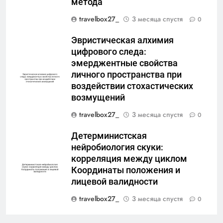
метода
travelbox27_
3 месяца спустя
0
Эвристическая алхимия
цифрового следа:
эмерджентные свойства
личного пространства при
воздействии стохастических
возмущений
travelbox27_
3 месяца спустя
0
Детерминистская
нейробиология скуки:
корреляция между циклом
Координаты положения и
лицевой валидности
travelbox27_
3 месяца спустя
0