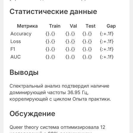
Статистические данные
Метрика
Train
Val
Test
Gap
Accuracy
{}.{}
{}.{}
{}.{}
{:+.1f}
Loss
{}.{}
{}.{}
{}.{}
{:+.1f}
F1
{}.{}
{}.{}
{}.{}
{:+.1f}
AUC
{}.{}
{}.{}
{}.{}
{:+.1f}
Выводы
Спектральный анализ подтвердил наличие
доминирующей частоты 36.95 Гц,
коррелирующей с циклом Опыта практики.
Обсуждение
Queer theory система оптимизировала 12