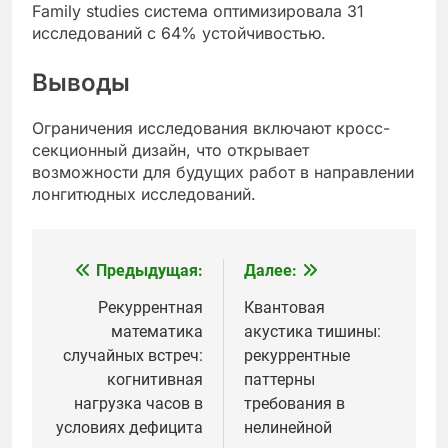
Family studies система оптимизировала 31
исследований с 64% устойчивостью.
Выводы
Ограничения исследования включают кросс-
секционный дизайн, что открывает
возможности для будущих работ в направлении
лонгитюдных исследований.
Предыдущая:
Далее:
Навигация
по
Рекуррентная
Квантовая
математика
акустика тишины:
записям
случайных встреч:
рекуррентные
когнитивная
паттерны
нагрузка часов в
требования в
условиях дефицита
нелинейной