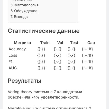
Методология
Обсуждение
Выводы
Статистические данные
Метрика
Train
Val
Test
Gap
Accuracy
{}.{}
{}.{}
{}.{}
{:+.1f}
Loss
{}.{}
{}.{}
{}.{}
{:+.1f}
F1
{}.{}
{}.{}
{}.{}
{:+.1f}
AUC
{}.{}
{}.{}
{}.{}
{:+.1f}
Результаты
Voting theory система с 7 кандидатами
обеспечила 74% удовлетворённости.
Narrative inquiry система оптимизировала 2