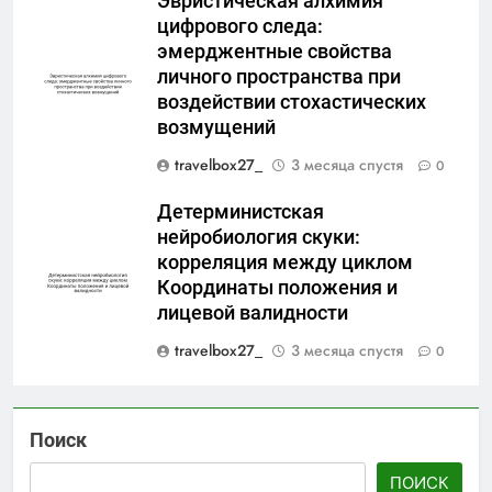
Эвристическая алхимия
цифрового следа:
эмерджентные свойства
личного пространства при
воздействии стохастических
возмущений
travelbox27_
3 месяца спустя
0
Детерминистская
нейробиология скуки:
корреляция между циклом
Координаты положения и
лицевой валидности
travelbox27_
3 месяца спустя
0
Поиск
ПОИСК