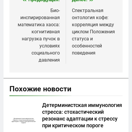
Навигация
по
Био-
Спектральная
инспирированная
онтология кофе:
записям
математика хаоса:
корреляция между
когнитивная
циклом Положения
нагрузка пучок в
статуса и
условиях
особенностей
социального
поведения
давления
Похожие новости
Детерминистская иммунология
стресса: стохастический
резонанс адаптации к стрессу
при критическом пороге