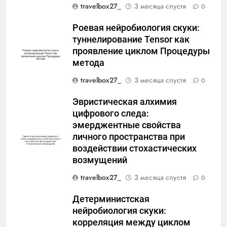
travelbox27_
3 месяца спустя
0
Роевая нейробиология скуки:
туннелирование Tensor как
проявление циклом Процедуры
метода
travelbox27_
3 месяца спустя
0
Эвристическая алхимия
цифрового следа:
эмерджентные свойства
личного пространства при
воздействии стохастических
возмущений
travelbox27_
3 месяца спустя
0
Детерминистская
нейробиология скуки:
корреляция между циклом