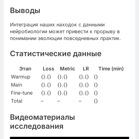
Выводы
Интеграция наших находок с данными
нейробиологии может привести к прорыву в
понимании эволюции повседневных практик.
Статистические данные
Этап
Loss
Metric
LR
Time (min)
Warmup
{}.{}
{}.{}
{}.{}
{}
Main
{}.{}
{}.{}
{}.{}
{}
Fine-tune
{}.{}
{}.{}
{}.{}
{}
Total
–
–
–
{}
Видеоматериалы
исследования