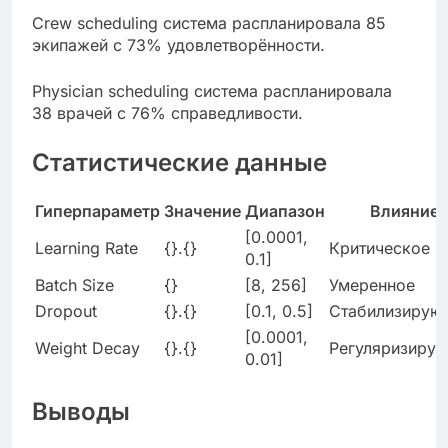
Crew scheduling система распланировала 85
экипажей с 73% удовлетворённости.
Physician scheduling система распланировала
38 врачей с 76% справедливости.
Статистические данные
Гиперпараметр
Значение
Диапазон
Влияние
[0.0001,
Learning Rate
{}.{}
Критическое
0.1]
Batch Size
{}
[8, 256]
Умеренное
Dropout
{}.{}
[0.1, 0.5]
Стабилизирую
[0.0001,
Weight Decay
{}.{}
Регуляризиру
0.01]
Выводы