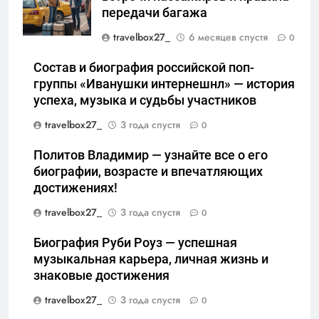
передачи багажа
travelbox27_
6 месяцев спустя
0
Состав и биография российской поп-
группы «Иванушки интернешнл» — история
успеха, музыка и судьбы участников
travelbox27_
3 года спустя
0
Политов Владимир — узнайте все о его
биографии, возрасте и впечатляющих
достижениях!
travelbox27_
3 года спустя
0
Биография Руби Роуз — успешная
музыкальная карьера, личная жизнь и
знаковые достижения
travelbox27_
3 года спустя
0