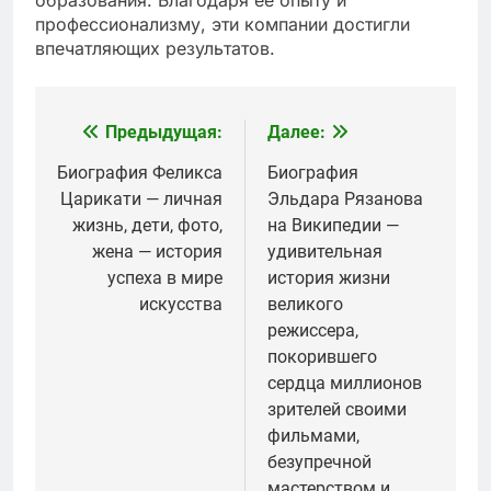
профессионализму, эти компании достигли
впечатляющих результатов.
Предыдущая:
Далее:
Навигация
по
Биография Феликса
Биография
Царикати — личная
Эльдара Рязанова
записям
жизнь, дети, фото,
на Википедии —
жена — история
удивительная
успеха в мире
история жизни
искусства
великого
режиссера,
покорившего
сердца миллионов
зрителей своими
фильмами,
безупречной
мастерством и