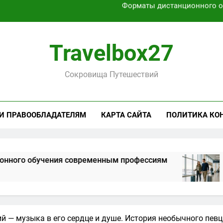
Характеристики легких чемоданов на колесах с амортиза
Способы получения и хранени
Travelbox27
Активный отдых на Байкале летом и з
Сокровища Путешествий
Форматы дистанционного 
Характеристики легких чемоданов на колесах с амортиза
 И ПРАВООБЛАДАТЕЛЯМ
КАРТА САЙТА
ПОЛИТИКА КО
Способы получения и хранени
ения современным профессиям
Характери
1 Месяц Спуст
 — музыка в его сердце и душе. История необычного пев