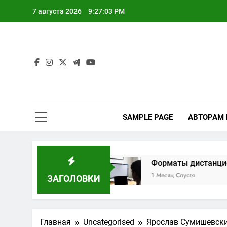
Перейти
7 августа 2026
9:27:04 PM
к
содержимому
SAMPLE PAGE
АВТОРАМ
маршрутам
Форматы дистанционного обуч
1 Месяц Спустя
ЗАГОЛОВКИ
Главная
Uncategorised
Ярослав Сумишевский