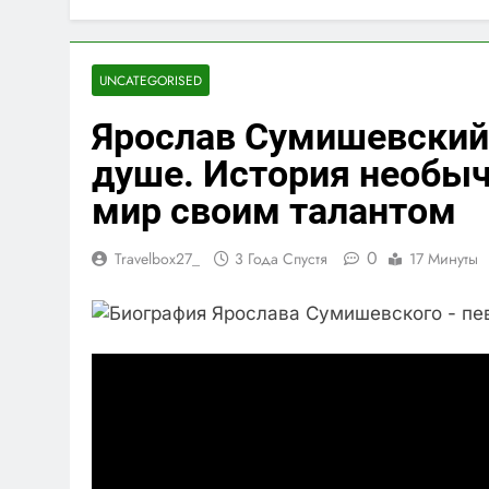
UNCATEGORISED
Ярослав Сумишевский 
душе. История необыч
мир своим талантом
0
Travelbox27_
3 Года Спустя
17 Минуты