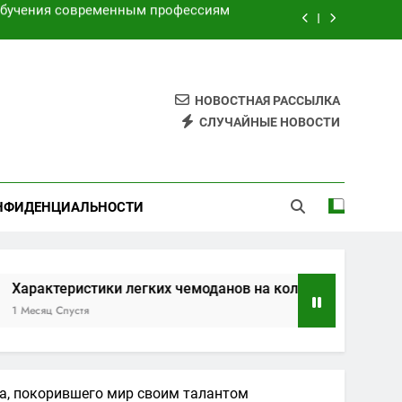
торами для безопасных путешествий
я электронных и бумажных билетов
имой по индивидуальным маршрутам
НОВОСТНАЯ РАССЫЛКА
СЛУЧАЙНЫЕ НОВОСТИ
обучения современным профессиям
торами для безопасных путешествий
НФИДЕНЦИАЛЬНОСТИ
я электронных и бумажных билетов
стики легких чемоданов на колесах с амортизаторами дл
я
ца, покорившего мир своим талантом