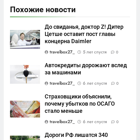
Похожие новости
До свиданья, доктор Z! Дитер
Цетше оставит пост главы
концерна Daimler
travelbox27_
5 лет спустя
0
Автокредиты дорожают вслед
за машинами
travelbox27_
6 лет спустя
0
Страховщики объяснили,
почему убытков по ОСАГО
стало меньше
travelbox27_
6 лет спустя
0
Дороги РФ лишатся 340