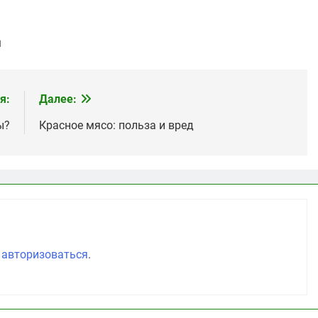
и
я:
Далее:
ы?
Красное мясо: польза и вред
о
авторизоваться
.