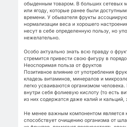
обыденным товаром. В больших сетевых м
или ягоду, которые ранее были доступны
времени. У обывателя фрукты ассоциируют
нормализации веса и хорошего настроения
несут в себе определенную пользу, но уп
нежелательно.
Особо актуально знать всю правду о фрукт
стремится привести свою фигуру в порядо
Неоспоримая польза от фруктов
Позитивное влияние от употребления фрук
кладезь витаминов, минералов и микроэле
легко усваиваются организмом человека.
внутри себя фолиевую кислоту (то есть ви
из них содержатся даже калий и кальций
Не менее важным компонентом является к
способствует очищению организма от шла
из фруктов, помогают противостоять опас