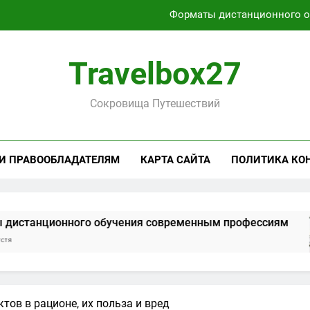
Характеристики легких чемоданов на колесах с амортиза
Способы получения и хранени
Travelbox27
Активный отдых на Байкале летом и з
Сокровища Путешествий
Форматы дистанционного 
Характеристики легких чемоданов на колесах с амортиза
 И ПРАВООБЛАДАТЕЛЯМ
КАРТА САЙТА
ПОЛИТИКА КО
Способы получения и хранени
нного обучения современным профессиям
тов в рационе, их польза и вред