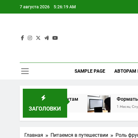
Перейти
7 августа 2026
5:26:20 AM
к
содержимому
SAMPLE PAGE
АВТОРАМ
идуальным маршрутам
Форматы дистанцио
1 Месяц Спустя
ЗАГОЛОВКИ
Главная
Питаемся в путешествии
Роль фрук