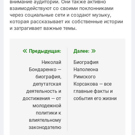
внимание аудитории. Они также активно
взаимодействуют со своими поклонниками
через социальные сети и создают музыку,
которая рассказывает их собственные истории
и затрагивает важные темы.
Предыдущая:
Далее:
Навигация
по
Николай
Биография
Бондаренко —
Наполеона
записям
биография,
Римского
депутатская
Корсакова — все
деятельность и
главные факты и
достижения — от
события его жизни
молодежной
политики к
влиятельному
законодателю