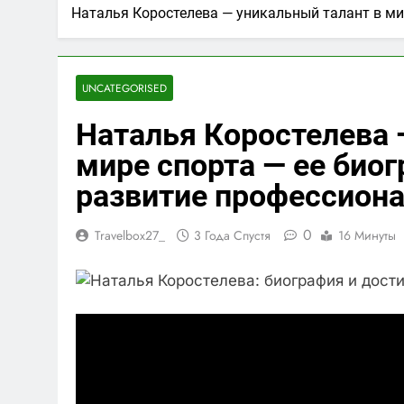
Наталья Коростелева — уникальный талант в ми
UNCATEGORISED
Наталья Коростелева 
мире спорта — ее биог
развитие профессиона
0
Travelbox27_
3 Года Спустя
16 Минуты