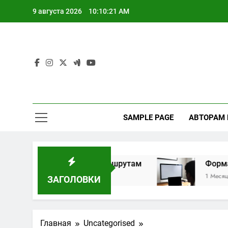
Перейти
9 августа 2026
10:10:22 AM
к
содержимому
SAMPLE PAGE
АВТОРАМ
ивидуальным маршрутам
Форматы дистанц
1 Месяц Спустя
ЗАГОЛОВКИ
Главная
Uncategorised