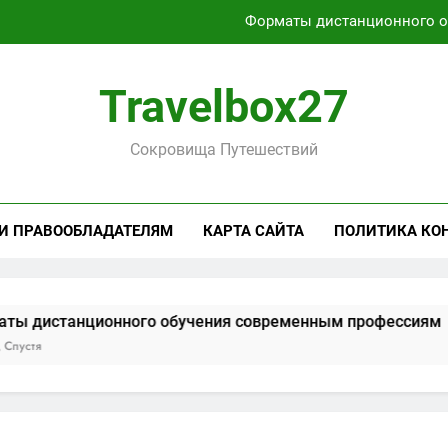
Форматы дистанционного 
Характеристики легких чемоданов на колесах с амортиза
Travelbox27
Способы получения и хранени
Активный отдых на Байкале летом и з
Сокровища Путешествий
Форматы дистанционного 
 И ПРАВООБЛАДАТЕЛЯМ
КАРТА САЙТА
ПОЛИТИКА КО
Характеристики легких чемоданов на колесах с амортиза
Способы получения и хранени
ионного обучения современным профессиям