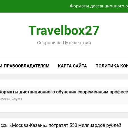
Форматы дистанционного 
Характеристики легких чемоданов на колесах с амортиза
Travelbox27
Способы получения и хранени
Сокровища Путешествий
Активный отдых на Байкале летом и з
Форматы дистанционного 
 И ПРАВООБЛАДАТЕЛЯМ
КАРТА САЙТА
ПОЛИТИКА КО
Характеристики легких чемоданов на колесах с амортиза
Способы получения и хранени
танционного обучения современным профессиям
ассы «Москва-Казань» потратят 550 миллиардов рублей