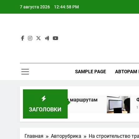
Перейти
7 августа 2026
12:44:59 PM
к
содержимому
SAMPLE PAGE
АВТОРАМ
о индивидуальным маршрутам
Форматы дис
1 Месяц Спустя
ЗАГОЛОВКИ
Главная
Авторубрика
На строительство тр