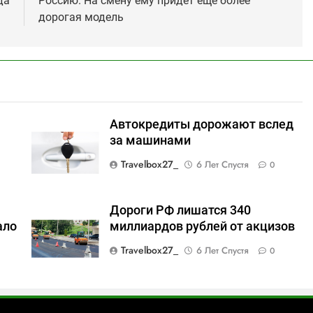
да
Россию. На смену ему придет еще более
дорогая модель
р
Автокредиты дорожают вслед
за машинами
Travelbox27_
6 Лет Спустя
0
Дороги РФ лишатся 340
ало
миллиардов рублей от акцизов
Travelbox27_
6 Лет Спустя
0