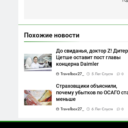
го
записям
Похожие новости
До свиданья, доктор Z! Дите
Цетше оставит пост главы
концерна Daimler
Travelbox27_
5 Лет Спустя
0
Страховщики объяснили,
почему убытков по ОСАГО ст
меньше
Travelbox27_
6 Лет Спустя
0