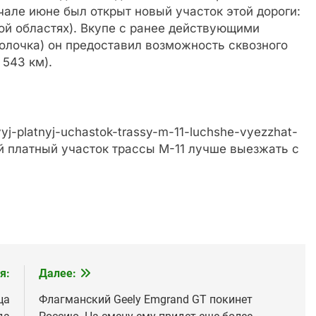
чале июне был открыт новый участок этой дороги:
кой областях). Вкупе с ранее действующими
олочка) он предоставил возможность сквозного
 543 км).
yj-platnyj-uchastok-trassy-m-11-luchshe-vyezzhat-
й платный участок трассы М-11 лучше выезжать с
я:
Далее:
ца
Флагманский Geely Emgrand GT покинет