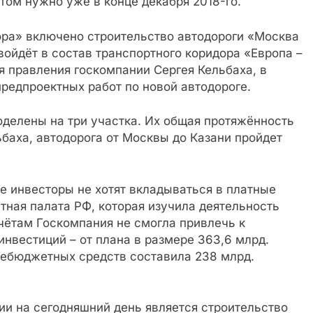
том нужно уже в конце декабря 2018-го.
ора» включено строительство автодороги «Москва
войдёт в состав транспортного коридора «Европа –
 правления госкомпании Сергея Кельбаха, в
предпроектных работ по новой автодороге.
оделены на три участка. Их общая протяжённость
ьбаха, автодорога от Москвы до Казани пройдет
ые инвесторы не хотят вкладываться в платные
тная палата РФ, которая изучила деятельность
счётам Госкомпания не смогла привлечь к
нвестиций – от плана в размере 363,6 млрд.
небюджетных средств составила 238 млрд.
ии на сегодняшний день является строительство