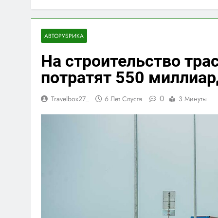
АВТОРУБРИКА
На строительство тра
потратят 550 миллиар
0
Travelbox27_
6 Лет Спустя
3 Минуты