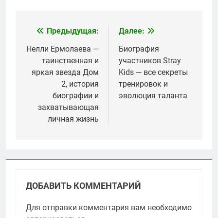
Предыдущая:
Далее:
Навигация
по
Нелли Ермолаева —
Биография
таинственная и
участников Stray
записям
яркая звезда Дом
Kids — все секреты
2, история
тренировок и
биографии и
эволюция таланта
захватывающая
личная жизнь
ДОБАВИТЬ КОММЕНТАРИЙ
Для отправки комментария вам необходимо