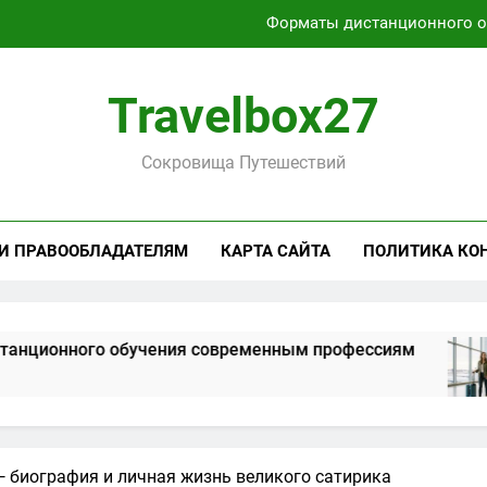
Характеристики легких чемоданов на колесах с амортиза
Способы получения и хранени
Travelbox27
Активный отдых на Байкале летом и з
Сокровища Путешествий
Форматы дистанционного 
Характеристики легких чемоданов на колесах с амортиза
 И ПРАВООБЛАДАТЕЛЯМ
КАРТА САЙТА
ПОЛИТИКА КО
Способы получения и хранени
 обучения современным профессиям
Хара
1 Мес
 биография и личная жизнь великого сатирика