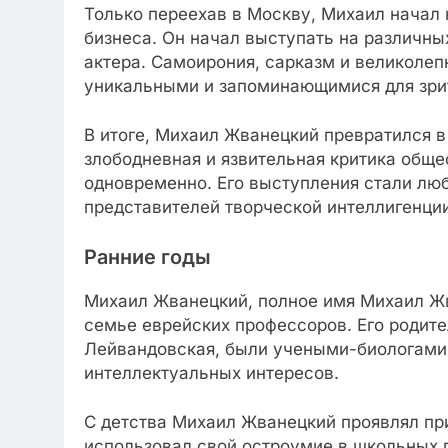
Только переехав в Москву, Михаил начал 
бизнеса. Он начал выступать на различны
актера. Самоирония, сарказм и великоле
уникальными и запоминающимися для зри
В итоге, Михаил Жванецкий превратился в
злободневная и язвительная критика обще
одновременно. Его выступления стали люб
представителей творческой интеллигенции
Ранние годы
Михаил Жванецкий, полное имя Михаил Жв
семье еврейских профессоров. Его родит
Лейвандовская, были учеными-биологами 
интеллектуальных интересов.
С детства Михаил Жванецкий проявлял пр
использовал свой остроумие в школьных п