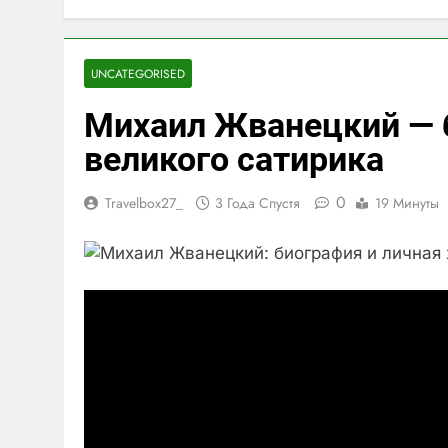
UNCATEGORISED
Михаил Жванецкий — 
великого сатирика
0
Travelbox27_
3 Года Спустя
19 Минуты