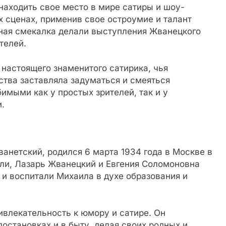
находить свое место в мире сатиры и шоу-
х сценах, применив свое остроумие и талант
пная смекалка делали выступления Жванецкого
телей.
 настоящего знаменитого сатирика, чья
ства заставляла задуматься и смеяться
имыми как у простых зрителей, так и у
.
анетский, родился 6 марта 1934 года в Москве в
ели, Лазарь Жванецкий и Евгения Соломоновна
и воспитали Михаила в духе образования и
ивлекательность к юмору и сатире. Он
остановках и в быту, делая своих родных и