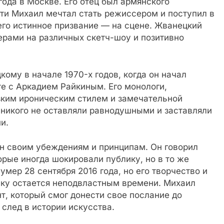
ода в Москве. Его отец был армянского
ти Михаил мечтал стать режиссером и поступил в
 его истинное призвание — на сцене. Жванецкий
рами на различных скетч-шоу и позитивно
ому в начале 1970-х годов, когда он начал
е с Аркадием Райкиным. Его монологи,
зким ироническим стилем и замечательной
 никого не оставляли равнодушными и заставляли
и.
н своим убеждениям и принципам. Он говорил
рые иногда шокировали публику, но в то же
мер 28 сентября 2016 года, но его творчество и
ику остается неподвластным времени. Михаил
, который смог донести свое послание до
след в истории искусства.