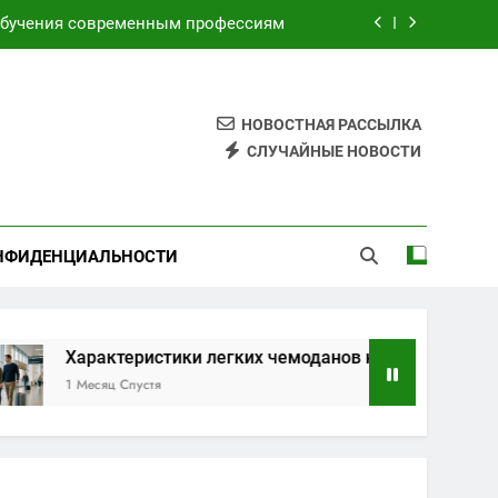
торами для безопасных путешествий
я электронных и бумажных билетов
имой по индивидуальным маршрутам
НОВОСТНАЯ РАССЫЛКА
СЛУЧАЙНЫЕ НОВОСТИ
обучения современным профессиям
торами для безопасных путешествий
НФИДЕНЦИАЛЬНОСТИ
я электронных и бумажных билетов
ктеристики легких чемоданов на колесах с амортизатора
яц Спустя