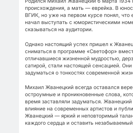
Родился Михаил Жванецкий 6 марта 1934 г
происхождения, а мать — еврейка. В юнос
ВГИК, но уже на первом курсе понял, что
начал выступать с юмористическими номе
сказываться на аудитории.
Однако настоящий успех пришел к Жванецк
сниматься в программе «Светофор» вмест
отличавшиеся жизненной мудростью, дер
сатирой, стали настоящей сенсацией. Они
задуматься о тонкостях современной жизн
Михаил Жванецкий всегда оставался вере
остроумные и проникновенные слова, кото
время заставляли задуматься. Жванецкий у
влияние на современных артистов и публ
Жванецкий — яркий и неповторимый талант
каждого сердца и оставить незабываемый 