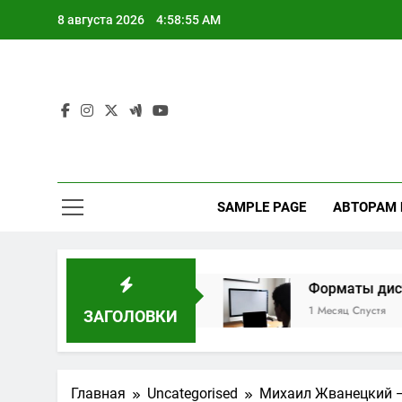
Перейти
8 августа 2026
4:58:56 AM
к
содержимому
SAMPLE PAGE
АВТОРАМ
льным маршрутам
Форматы дистанционного
1 Месяц Спустя
ЗАГОЛОВКИ
Главная
Uncategorised
Михаил Жванецкий —