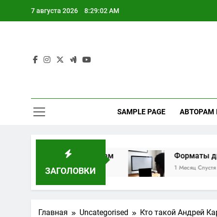
Перейти
7 августа 2026
8:29:02 AM
к
содержимому
SAMPLE PAGE
АВТОРАМ
идуальным маршрутам
Форматы дистанцион
1 Месяц Спустя
ЗАГОЛОВКИ
Главная
Uncategorised
Кто такой Андрей Ка