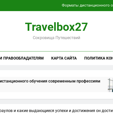
Характеристики легких чемоданов на колесах с амортиза
Способы получения и хранени
Travelbox27
Активный отдых на Байкале летом и з
Сокровища Путешествий
Форматы дистанционного 
Характеристики легких чемоданов на колесах с амортиза
 И ПРАВООБЛАДАТЕЛЯМ
КАРТА САЙТА
ПОЛИТИКА КО
Способы получения и хранени
ного обучения современным профессиям
раулов и какие выдающиеся успехи и достижения он достиг