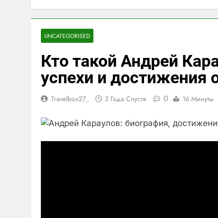
UNCATEGORISED
Кто такой Андрей Кар
успехи и достижения о
0
Travelbox27_
3 Года Спустя
16 Минуты