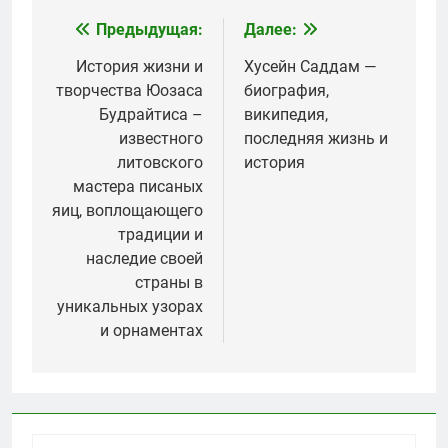
Предыдущая:
Далее:
Навигация
по
История жизни и
Хусейн Саддам —
творчества Юозаса
биография,
записям
Будрайтиса –
википедия,
известного
последняя жизнь и
литовского
история
мастера писаных
яиц, воплощающего
традиции и
наследие своей
страны в
уникальных узорах
и орнаментах