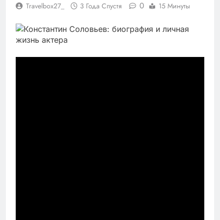
0
Travelbox27_
3 Года Спустя
15 Минуты