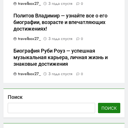
travelbox27_
3 года спустя
0
Политов Владимир — узнайте все о его
биографии, возрасте и впечатляющих
достижениях!
travelbox27_
3 года спустя
0
Биография Руби Роуз — успешная
музыкальная карьера, личная жизнь и
знаковые достижения
travelbox27_
3 года спустя
0
Поиск
ПОИСК