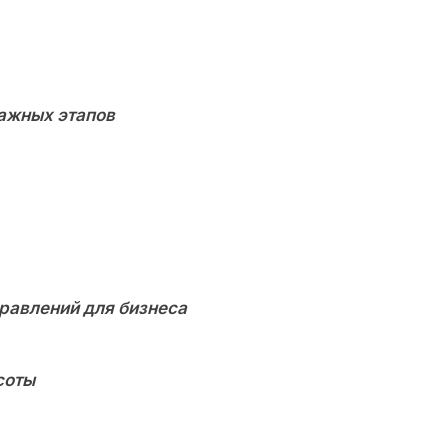
важных этапов
аправлений для бизнеса
соты