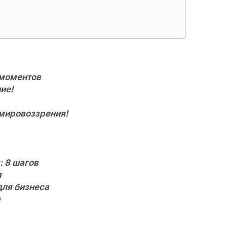
 моментов
ие!
 мировоззрения!
: 8 шагов
я
для бизнеса
а