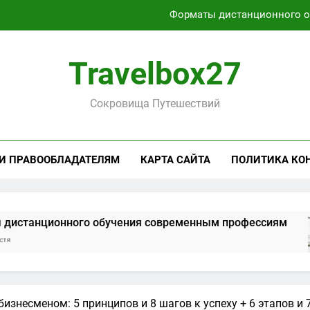
Форматы дистанционного 
Характеристики легких чемоданов на колесах с амортиза
Travelbox27
Способы получения и хранени
Активный отдых на Байкале летом и з
Сокровища Путешествий
Форматы дистанционного 
Характеристики легких чемоданов на колесах с амортиза
 И ПРАВООБЛАДАТЕЛЯМ
КАРТА САЙТА
ПОЛИТИКА КО
Способы получения и хранени
нного обучения современным профессиям
бизнесменом: 5 принципов и 8 шагов к успеху + 6 этапов и