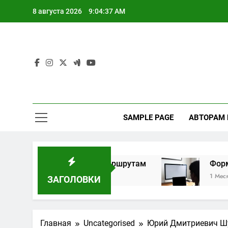
Перейти
8 августа 2026
9:04:38 AM
к
содержимому
SAMPLE PAGE
АВТОРАМ
 индивидуальным маршрутам
Форматы дист
1 Месяц Спустя
ЗАГОЛОВКИ
Главная
Uncategorised
Юрий Дмитриевич Шу