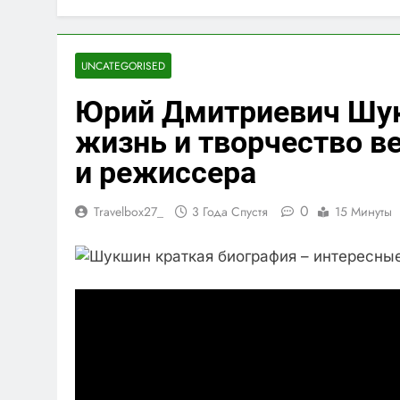
UNCATEGORISED
Юрий Дмитриевич Шук
жизнь и творчество ве
и режиссера
0
Travelbox27_
3 Года Спустя
15 Минуты