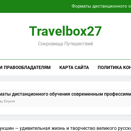
Форматы дистанционного 
Характеристики легких чемоданов на колесах с амортиза
Travelbox27
Способы получения и хранени
Сокровища Путешествий
Активный отдых на Байкале летом и з
Форматы дистанционного 
 И ПРАВООБЛАДАТЕЛЯМ
КАРТА САЙТА
ПОЛИТИКА КО
Характеристики легких чемоданов на колесах с амортиза
Способы получения и хранени
анционного обучения современным профессиям
кшин — удивительная жизнь и творчество великого русско