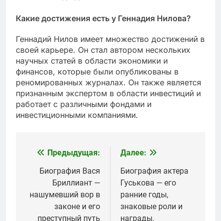
Какие достижения есть у Геннадия Нилова?
Геннадий Нилов имеет множество достижений в
своей карьере. Он стал автором нескольких
научных статей в области экономики и
финансов, которые были опубликованы в
реномированных журналах. Он также является
признанным экспертом в области инвестиций и
работает с различными фондами и
инвестиционными компаниями.
Предыдущая:
Далее:
Навигация
по
Биография Вася
Биография актера
Бриллиант —
Гуськова — его
записям
нашумевший вор в
ранние годы,
законе и его
знаковые роли и
преступный путь
награды,