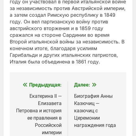
году он участвовал в первой итальянской войне
за независимость против Австрийской империи,
а затем создал Римскую республику в 1849
году. Он вел партизанскую войну против
австрийского вторжения и в 1859 году
сражался на стороне Сардинии во время
Второй итальянской войны за независимость. В
конечном итоге, благодаря усилиям
Гарибальди и других итальянских патриотов,
Италия была объединена в 1861 году.
Предыдущая:
Далее:
Навигация
по
Екатерина II —
Биография Анны
Елизавета
Казючиц —
записям
Петровна и история
казючиц с
ее правления в
Церемонии
Российской
награждения года
империи