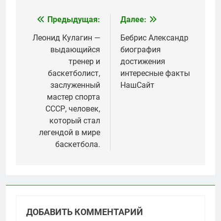
Предыдущая:
Далее:
Навигация
по
Леонид Кулагин —
Бебрис Александр
выдающийся
биография
записям
тренер и
достижения
баскетболист,
интересные факты
заслуженный
НашСайт
мастер спорта
СССР, человек,
который стал
легендой в мире
баскетбола.
ДОБАВИТЬ КОММЕНТАРИЙ