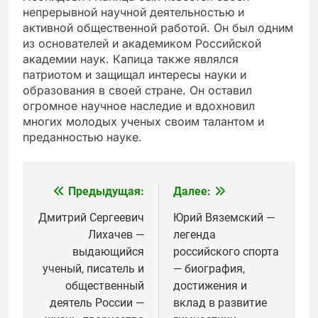
непрерывной научной деятельностью и
активной общественной работой. Он был одним
из основателей и академиком Российской
академии наук. Капица также являлся
патриотом и защищал интересы науки и
образования в своей стране. Он оставил
огромное научное наследие и вдохновил
многих молодых ученых своим талантом и
преданностью науке.
Предыдущая:
Далее:
Навигация
по
Дмитрий Сергеевич
Юрий Вяземский —
Лихачев —
легенда
записям
выдающийся
российского спорта
ученый, писатель и
— биография,
общественный
достижения и
деятель России —
вклад в развитие