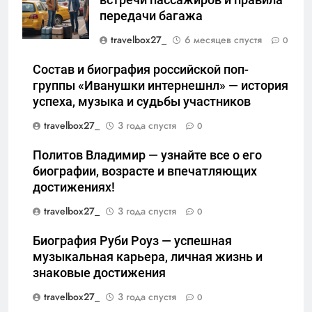
встречи пассажиров и правила
передачи багажа
travelbox27_
6 месяцев спустя
0
Состав и биография российской поп-
группы «Иванушки интернешнл» — история
успеха, музыка и судьбы участников
travelbox27_
3 года спустя
0
Политов Владимир — узнайте все о его
биографии, возрасте и впечатляющих
достижениях!
travelbox27_
3 года спустя
0
Биография Руби Роуз — успешная
музыкальная карьера, личная жизнь и
знаковые достижения
travelbox27_
3 года спустя
0