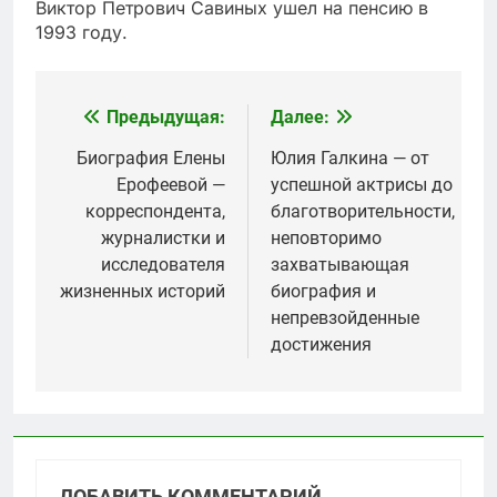
Виктор Петрович Савиных ушел на пенсию в
1993 году.
Предыдущая:
Далее:
Навигация
по
Биография Елены
Юлия Галкина — от
Ерофеевой —
успешной актрисы до
записям
корреспондента,
благотворительности,
журналистки и
неповторимо
исследователя
захватывающая
жизненных историй
биография и
непревзойденные
достижения
ДОБАВИТЬ КОММЕНТАРИЙ