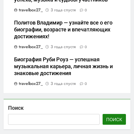
travelbox27_
3 года спустя
0
Политов Владимир — узнайте все о его
биографии, возрасте и впечатляющих
достижениях!
travelbox27_
3 года спустя
0
Биография Руби Роуз — успешная
музыкальная карьера, личная жизнь и
знаковые достижения
travelbox27_
3 года спустя
0
Поиск
ПОИСК