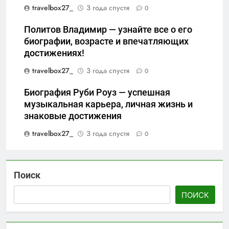
travelbox27_
3 года спустя
0
Политов Владимир — узнайте все о его
биографии, возрасте и впечатляющих
достижениях!
travelbox27_
3 года спустя
0
Биография Руби Роуз — успешная
музыкальная карьера, личная жизнь и
знаковые достижения
travelbox27_
3 года спустя
0
Поиск
ПОИСК