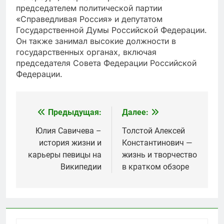
председателем политической партии
«Справедливая Россия» и депутатом
Государственной Думы Российской Федерации.
Он также занимал высокие должности в
государственных органах, включая
председателя Совета Федерации Российской
Федерации.
Предыдущая:
Далее:
Навигация
по
Юлия Савичева –
Толстой Алексей
история жизни и
Константинович —
записям
карьеры певицы на
жизнь и творчество
Википедии
в кратком обзоре