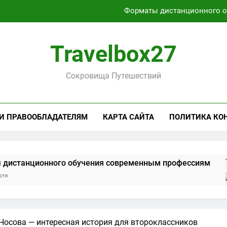
Характеристики легких чемоданов на колесах с амортиза
Способы получения и хранени
Travelbox27
Активный отдых на Байкале летом и з
Сокровища Путешествий
Форматы дистанционного 
Характеристики легких чемоданов на колесах с амортиза
 И ПРАВООБЛАДАТЕЛЯМ
КАРТА САЙТА
ПОЛИТИКА КО
Способы получения и хранени
ного обучения современным профессиям
Носова — интересная история для второклассников