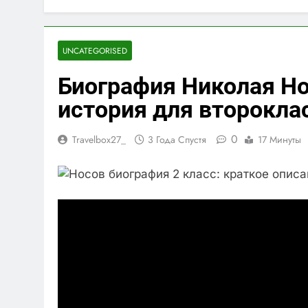
UNCATEGORISED
Биография Николая Но
история для второкла
0
Travelbox27_
3 Года Спустя
17 Минуты