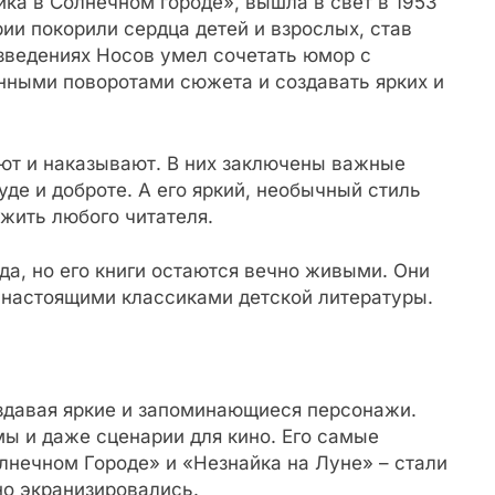
йка в Солнечном городе», вышла в свет в 1953
ии покорили сердца детей и взрослых, став
зведениях Носов умел сочетать юмор с
нными поворотами сюжета и создавать ярких и
ают и наказывают. В них заключены важные
уде и доброте. А его яркий, необычный стиль
ожить любого читателя.
да, но его книги остаются вечно живыми. Они
 настоящими классиками детской литературы.
здавая яркие и запоминающиеся персонажи.
мы и даже сценарии для кино. Его самые
лнечном Городе» и «Незнайка на Луне» – стали
о экранизировались.