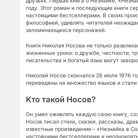
друзьях. Первая книга о Незнайке, «Незна
году. Этот роман и последующие книги сер
настоящими бестселлерами. В своих прои
философией, удивлять читателей неожида
запоминающихся персонажей.
Книги Николая Носова не только развлек
жизненные уроки: о дружбе, честности, тр
писательства и богатый язык могут завор
Николай Носов скончался 26 июля 1976 го
переведены на множество языков и стали
Кто такой Носов?
Он умел оживлять каждую свою книгу, со
Носов писал стихи, сказки, рассказы, дра
известные произведения – «Незнайка в Со
настоящими бестселлерами и неоднократн