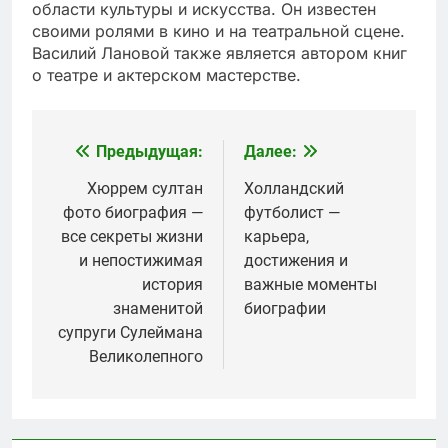
области культуры и искусства. Он известен
своими ролями в кино и на театральной сцене.
Василий Лановой также является автором книг
о театре и актерском мастерстве.
Предыдущая:
Далее:
Навигация
по
Хюррем султан
Холландский
фото биография —
футболист —
записям
все секреты жизни
карьера,
и непостижимая
достижения и
история
важные моменты
знаменитой
биографии
супруги Сулеймана
Великолепного