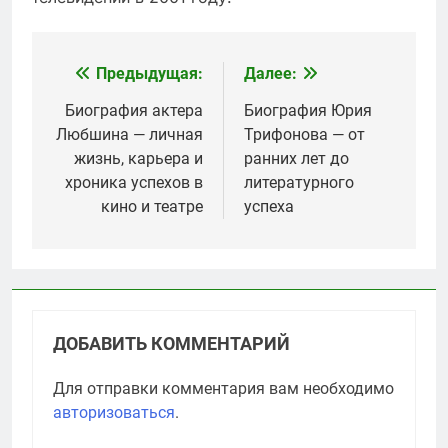
Предыдущая:
Далее:
Навигация
по
Биография актера
Биография Юрия
Любшина — личная
Трифонова — от
записям
жизнь, карьера и
ранних лет до
хроника успехов в
литературного
кино и театре
успеха
ДОБАВИТЬ КОММЕНТАРИЙ
Для отправки комментария вам необходимо
авторизоваться
.