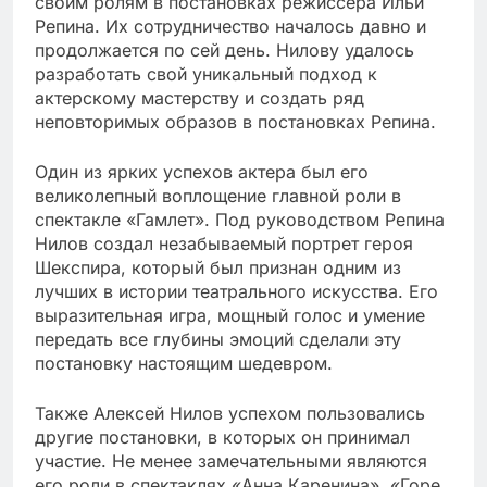
своим ролям в постановках режиссера Ильи
Репина. Их сотрудничество началось давно и
продолжается по сей день. Нилову удалось
разработать свой уникальный подход к
актерскому мастерству и создать ряд
неповторимых образов в постановках Репина.
Один из ярких успехов актера был его
великолепный воплощение главной роли в
спектакле «Гамлет». Под руководством Репина
Нилов создал незабываемый портрет героя
Шекспира, который был признан одним из
лучших в истории театрального искусства. Его
выразительная игра, мощный голос и умение
передать все глубины эмоций сделали эту
постановку настоящим шедевром.
Также Алексей Нилов успехом пользовались
другие постановки, в которых он принимал
участие. Не менее замечательными являются
его роли в спектаклях «Анна Каренина», «Горе