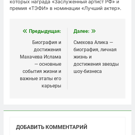
которых награда «Заслуженный артист РФ» и
премия «ТЭФИ» в номинации «Лучший актер».
Предыдущая:
Далее:
Навигация
по
Биография и
Смехова Алика —
достижения
биография, личная
записям
Махачева Ислама
жизнь и
— основные
достижения звезды
события жизни и
шоу-бизнеса
важные этапы его
карьеры
ДОБАВИТЬ КОММЕНТАРИЙ