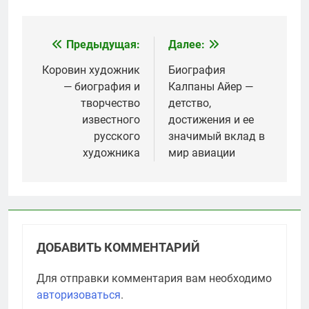
Предыдущая:
Далее:
Навигация
по
Коровин художник
Биография
— биография и
Калпаны Айер —
записям
творчество
детство,
известного
достижения и ее
русского
значимый вклад в
художника
мир авиации
ДОБАВИТЬ КОММЕНТАРИЙ
Для отправки комментария вам необходимо
авторизоваться
.