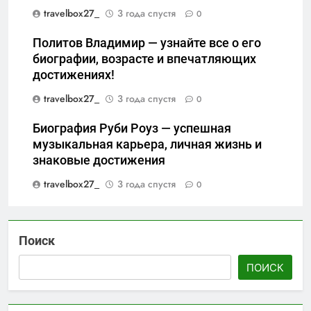
travelbox27_
3 года спустя
0
Политов Владимир — узнайте все о его
биографии, возрасте и впечатляющих
достижениях!
travelbox27_
3 года спустя
0
Биография Руби Роуз — успешная
музыкальная карьера, личная жизнь и
знаковые достижения
travelbox27_
3 года спустя
0
Поиск
ПОИСК