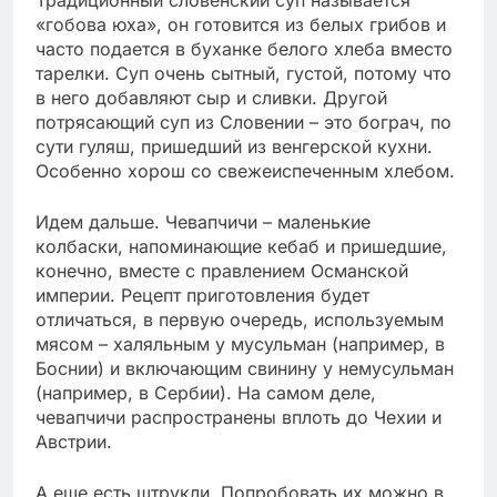
«гобова юха», он готовится из белых грибов и
часто подается в буханке белого хлеба вместо
тарелки. Суп очень сытный, густой, потому что
в него добавляют сыр и сливки. Другой
потрясающий суп из Словении – это бограч, по
сути гуляш, пришедший из венгерской кухни.
Особенно хорош со свежеиспеченным хлебом.
Идем дальше. Чевапчичи – маленькие
колбаски, напоминающие кебаб и пришедшие,
конечно, вместе с правлением Османской
империи. Рецепт приготовления будет
отличаться, в первую очередь, используемым
мясом – халяльным у мусульман (например, в
Боснии) и включающим свинину у немусульман
(например, в Сербии). На самом деле,
чевапчичи распространены вплоть до Чехии и
Австрии.
А еще есть штрукли. Попробовать их можно в