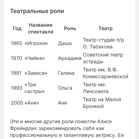
Театральные роли
Название
Год
Роль
Театр
спектакля
Театр-студия п/р
1965
«Игроки»
Даша
О. Табакова
Советский театр
1970
«Чайка»
Аркадина
эстрады
Театр им. В.Ф.
1981
«Завеса»
Галина
Комиссаржевской
«Три
Театр им.
1993
Ольга
сестры»
Ленсовета
Театр на Малой
2005
«Аня»
Аня
Бронной
Эти и многие другие роли помогли Алисе
Фрейндлих зарекомендовать себя как
профессиональную и талантливую актрису. Ее