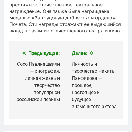
престижное отечественное театральное
награждение. Она также была награждена
медалью «За трудовую доблесть» и орденом
Почета. Эти награды отражают ее выдающийся
вклад в развитие отечественного театра и кино.
Предыдущая:
Далее:
Навигация
по
Сосо Павлиашвили
Личность и
— биография,
творчество Никиты
записям
личная жизнь и
Панфилова —
творчество
прошлое,
популярной
настоящее и
российской певицы
будущее
знаменитого актера