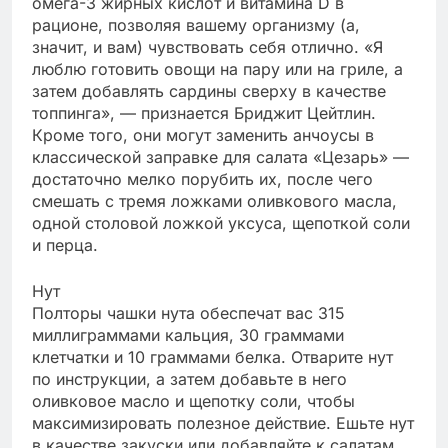
омега-3 жирных кислот и витамина D в
рационе, позволяя вашему организму (а,
значит, и вам) чувствовать себя отлично. «Я
люблю готовить овощи на пару или на гриле, а
затем добавлять сардины сверху в качестве
топпинга», — признается Бриджит Цейтлин.
Кроме того, они могут заменить анчоусы в
классической заправке для салата «Цезарь» —
достаточно мелко порубить их, после чего
смешать с тремя ложками оливкового масла,
одной столовой ложкой уксуса, щепоткой соли
и перца.
Нут
Полторы чашки нута обеспечат вас 315
миллиграммами кальция, 30 граммами
клетчатки и 10 граммами белка. Отварите нут
по инструкции, а затем добавьте в него
оливковое масло и щепотку соли, чтобы
максимизировать полезное действие. Ешьте нут
в качестве закуски или добавляйте к салатам,