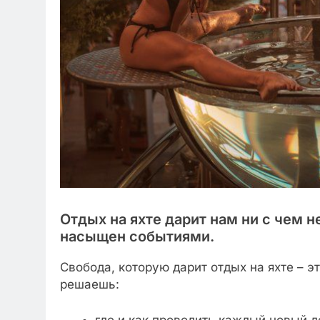
Отдых на яхте дарит нам ни с чем 
насыщен событиями.
Свобода, которую дарит отдых на яхте – э
решаешь:
где и как проводить каждый новый д