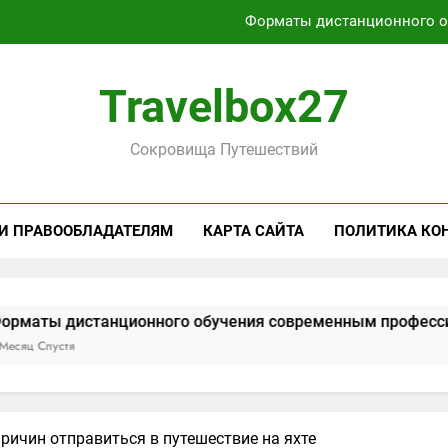
Форматы дистанционного 
Характеристики легких чемоданов на колесах с амортиза
Travelbox27
Способы получения и хранени
Сокровища Путешествий
Активный отдых на Байкале летом и з
Форматы дистанционного 
 И ПРАВООБЛАДАТЕЛЯМ
КАРТА САЙТА
ПОЛИТИКА КО
Характеристики легких чемоданов на колесах с амортиза
Способы получения и хранени
онного обучения современным профессиям
причин отправиться в путешествие на яхте