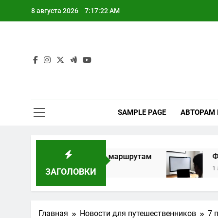
Перейти
8 августа 2026
7:17:23 AM
к
содержимому
SAMPLE PAGE
АВТОРАМ
ивидуальным маршрутам
Форматы дистанци
1 Месяц Спустя
ЗАГОЛОВКИ
Главная
Новости для путешественников
7 